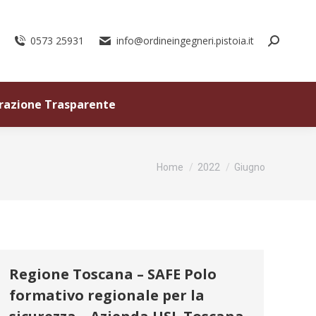
0573 25931
info@ordineingegneri.pistoia.it
razione Trasparente
Tu sei qui:
Home
2022
Giugno
Regione Toscana – SAFE Polo
formativo regionale per la