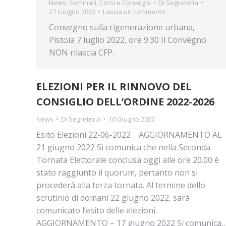
News
,
Seminari, Corsi e Convegni
Di
Segreteria
27 Giugno 2022
Lascia un commento
Convegno sulla rigenerazione urbana,
Pistoia 7 luglio 2022, ore 9.30 Il Convegno
NON rilascia CFP.
ELEZIONI PER IL RINNOVO DEL
CONSIGLIO DELL’ORDINE 2022-2026
News
Di
Segreteria
10 Giugno 2022
Esito Elezioni 22-06-2022 AGGIORNAMENTO AL
21 giugno 2022 Si comunica che nella Seconda
Tornata Elettorale conclusa oggi alle ore 20.00 è
stato raggiunto il quorum, pertanto non si
procederà alla terza tornata. Al termine dello
scrutinio di domani 22 giugno 2022, sarà
comunicato l’esito delle elezioni.
AGGIORNAMENTO – 17 giugno 2022 Si comunica