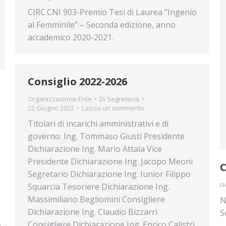
CIRC.CNI 903-Premio Tesi di Laurea “Ingenio
al Femminile” – Seconda edizione, anno
accademico 2020-2021.
Consiglio 2022-2026
Organizzazione Ente
Di
Segreteria
22 Giugno 2022
Lascia un commento
Titolari di incarichi amministrativi e di
governo: Ing. Tommaso Giusti Presidente
Dichiarazione Ing. Mario Attala Vice
Presidente Dichiarazione Ing. Jacopo Meoni
C
Segretario Dichiarazione Ing. Iunior Filippo
N
Squarcia Tesoriere Dichiarazione Ing.
Massimiliano Begliomini Consigliere
N
Dichiarazione Ing. Claudio Bizzarri
S
…
Consigliere Dichiarazione Ing. Enrico Calistri