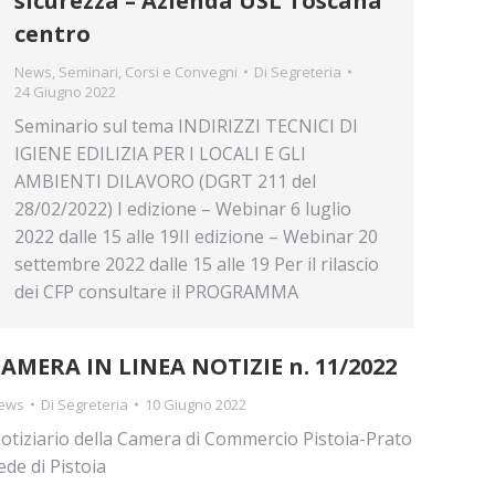
sicurezza – Azienda USL Toscana
centro
News
,
Seminari, Corsi e Convegni
Di
Segreteria
24 Giugno 2022
Seminario sul tema INDIRIZZI TECNICI DI
IGIENE EDILIZIA PER I LOCALI E GLI
AMBIENTI DILAVORO (DGRT 211 del
28/02/2022) I edizione – Webinar 6 luglio
2022 dalle 15 alle 19II edizione – Webinar 20
settembre 2022 dalle 15 alle 19 Per il rilascio
dei CFP consultare il PROGRAMMA
AMERA IN LINEA NOTIZIE n. 11/2022
ews
Di
Segreteria
10 Giugno 2022
otiziario della Camera di Commercio Pistoia-Prato
ede di Pistoia