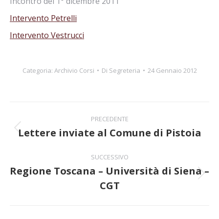
Incontro del 1° dicembre 2011
Intervento Petrelli
Intervento Vestrucci
Categoria:
Archivio Corsi
Di
Segreteria
24 Gennaio 2012
Naviga
PRECEDENTE
tra
Lettere inviate al Comune di Pistoia
Post
precedente:
i
SUCCESSIVO
Regione Toscana – Università di Siena –
post
Prossimo
CGT
post: