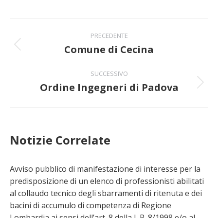
Naviga
PRECEDENTE
tra
Comune di Cecina
Post
precedente:
i
SUCCESSIVO
Ordine Ingegneri di Padova
post
Prossimo
post:
Notizie Correlate
Avviso pubblico di manifestazione di interesse per la
predisposizione di un elenco di professionisti abilitati
al collaudo tecnico degli sbarramenti di ritenuta e dei
bacini di accumulo di competenza di Regione
Lombardia ai sensi dell’art. 8 della L.R. 8/1998 e/o al