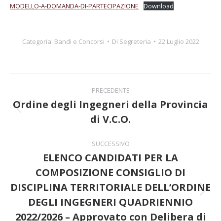
MODELLO-A-DOMANDA-DI-PARTECIPAZIONE
Download
Categoria:
Bandi e Concorsi
Di
Segreteria
22 Luglio 2022
Naviga
PRECEDENTE
tra
Ordine degli Ingegneri della Provincia
Post
di V.C.O.
i
precedente:
post
SUCCESSIVO
ELENCO CANDIDATI PER LA
COMPOSIZIONE CONSIGLIO DI
DISCIPLINA TERRITORIALE DELL’ORDINE
Prossimo
DEGLI INGEGNERI QUADRIENNIO
post:
2022/2026 – Approvato con Delibera di