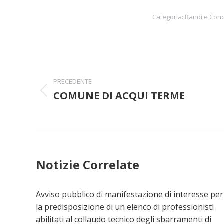
Categoria:
Bandi e Conc
Naviga
tra
PRECEDENTE
COMUNE DI ACQUI TERME
Post
i
precedente:
post
Notizie Correlate
Avviso pubblico di manifestazione di interesse per
la predisposizione di un elenco di professionisti
abilitati al collaudo tecnico degli sbarramenti di