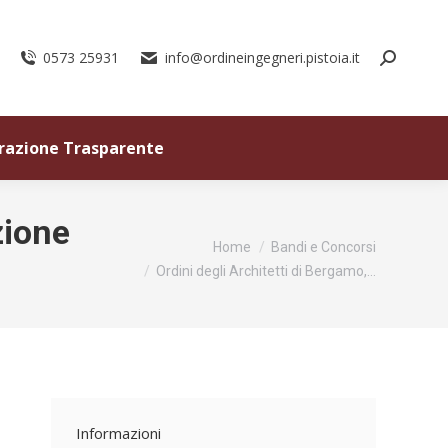
0573 25931
info@ordineingegneri.pistoia.it
razione Trasparente
zione
Tu sei qui:
Home
Bandi e Concorsi
Ordini degli Architetti di Bergamo,…
Informazioni