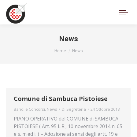
Cerca:
News
Tu sei qui:
Home
News
Comune di Sambuca Pistoiese
Bandi e Concorsi
,
News
Di
Segreteria
24 Ottobre 2018
PIANO OPERATIVO del COMUNE di SAMBUCA
PISTOIESE ( Art. 95 L.R., 10 novembre 2014 n. 65
e s. m.ed i. ) – Adozione ai sensi degli artt. 19 e