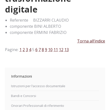
digitale
Referente BIZZARRI CLAUDIO
componente BINI ALBERTO
componente ERMINI FABRIZIO
Torna all’indice
Pagine:
1
2
3
4
5
6
7
8
9
10
11
12
13
Informazioni
Istruzioni per l’accesso documentale
Bandi e Concorsi
Onorari Professionali di riferimento