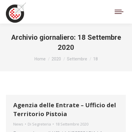
Cerca:
Archivio giornaliero:
18 Settembre
2020
Tu sei qui:
Home
2020
Settembre
18
Agenzia delle Entrate – Ufficio del
Territorio Pistoia
News
Di
Segreteria
18 Settembre 2020