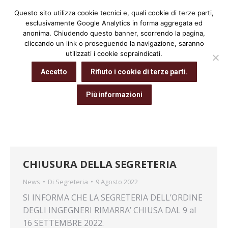
Questo sito utilizza cookie tecnici e, quali cookie di terze parti,
Cerca:
esclusivamente Google Analytics in forma aggregata ed
anonima. Chiudendo questo banner, scorrendo la pagina,
cliccando un link o proseguendo la navigazione, saranno
utilizzati i cookie sopraindicati.
Archivio giornaliero:
9 Agosto 2022
Accetto
Rifiuto i cookie di terze parti.
Tu sei qui:
Home
2022
Agosto
09
Più informazioni
CHIUSURA DELLA SEGRETERIA
News
Di
Segreteria
9 Agosto 2022
SI INFORMA CHE LA SEGRETERIA DELL’ORDINE
DEGLI INGEGNERI RIMARRA’ CHIUSA DAL 9 al
16 SETTEMBRE 2022.