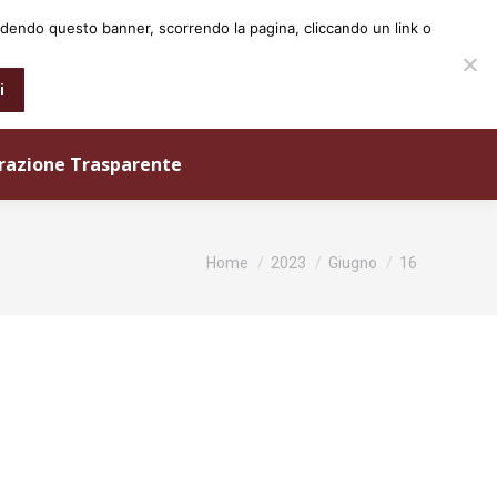
iudendo questo banner, scorrendo la pagina, cliccando un link o
0573 25931
info@ordineingegneri.pistoia.it
i
razione Trasparente
Tu sei qui:
Home
2023
Giugno
16