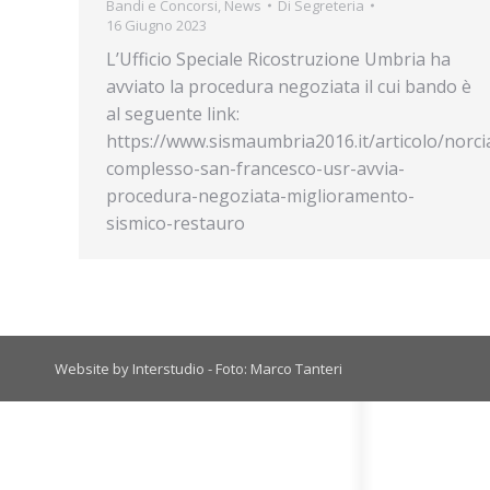
Bandi e Concorsi
,
News
Di
Segreteria
16 Giugno 2023
L’Ufficio Speciale Ricostruzione Umbria ha
avviato la procedura negoziata il cui bando è
al seguente link:
https://www.sismaumbria2016.it/articolo/norci
complesso-san-francesco-usr-avvia-
procedura-negoziata-miglioramento-
sismico-restauro
Website by Interstudio - Foto: Marco Tanteri