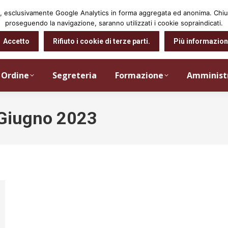
arti, esclusivamente Google Analytics in forma aggregata ed anonima. Ch
proseguendo la navigazione, saranno utilizzati i cookie sopraindicati.
Accetto
Rifiuto i cookie di terze parti.
Più informazion
Ordine
Segreteria
Formazione
Amminist
Giugno 2023