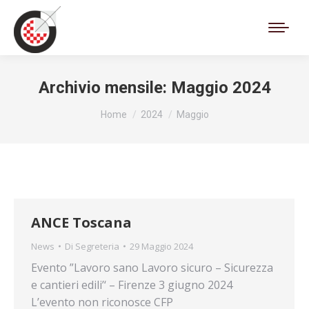
Cerca:
Archivio mensile:
Maggio 2024
Tu sei qui:
Home
2024
Maggio
ANCE Toscana
News
Di
Segreteria
29 Maggio 2024
Evento ”Lavoro sano Lavoro sicuro – Sicurezza
e cantieri edili’‘ – Firenze 3 giugno 2024
L’evento non riconosce CFP