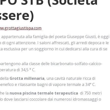
sere)
w.grottagiustispa.com
a appartenuta alla famiglia del poeta Giuseppe Giusti, è oggi
di ogni attenzione. I saloni affrescati, gli arredi depoca e le
a esclusiva per un soggiorno in cui dedicarsi alla cura di se
artengono alla classe delle bicarbonato-solfato-calcico-
ratura di 34,5 ° C.
 della
Grotta millenaria
, una cavità naturale ricca di
 benefico e rilassante bagni di vapore termale a 34° C.
he la
nuova piscina termale terapeutica
di 750 metri
llo dove lasciarsi coccolare dai numerosi idromassaggi o