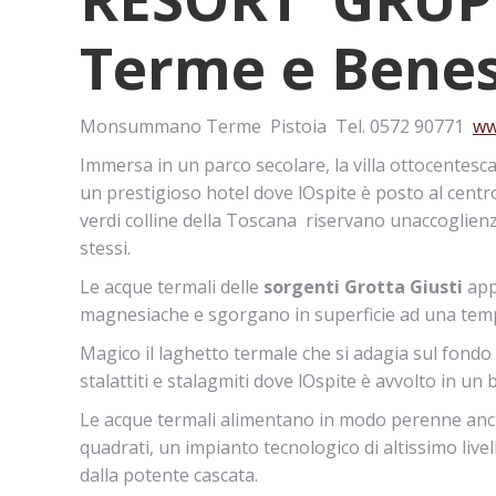
Terme e Benes
Monsummano Terme  Pistoia  Tel. 0572 90771 
ww
Immersa in un parco secolare, la villa ottocentesc
un prestigioso hotel dove lOspite è posto al centro 
verdi colline della Toscana riservano unaccoglienz
stessi.
Le acque termali delle
sorgenti Grotta Giusti
app
magnesiache e sgorgano in superficie ad una tempe
Magico il laghetto termale che si adagia sul fondo
stalattiti e stalagmiti dove lOspite è avvolto in un
Le acque termali alimentano in modo perenne anc
quadrati, un impianto tecnologico di altissimo live
dalla potente cascata.