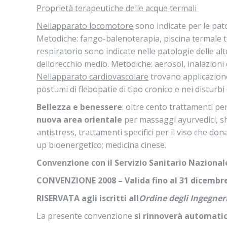
Proprietà terapeutiche delle acque termali
Nellapparato locomotore
sono indicate per le pat
Metodiche: fango-balenoterapia, piscina termale 
respiratorio
sono indicate nelle patologie delle alte
dellorecchio medio. Metodiche: aerosol, inalazioni
Nellapparato cardiovascolare
trovano applicazion
postumi di flebopatie di tipo cronico e nei disturbi 
Bellezza e benessere
: oltre cento trattamenti per
nuova area orientale
per massaggi ayurvedici, shi
antistress, trattamenti specifici per il viso che do
up bioenergetico; medicina cinese.
Convenzione con il Servizio Sanitario Naziona
CONVENZIONE 2008 – Valida fino al 31 dicembr
RISERVATA
agli iscritti all
Ordine degli Ingegner
La presente convenzione
si rinnoverà automati