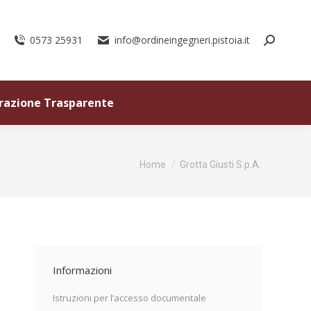
0573 25931
info@ordineingegneri.pistoia.it
razione Trasparente
Tu sei qui:
Home
Grotta Giusti S.p.A.
Informazioni
Istruzioni per l’accesso documentale