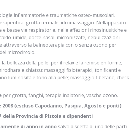
ologie infiammatorie e traumatiche osteo-muscolari.
terapeutica, grotta termale, idromassaggio.
Nellapparato
 e basse vie respiratorie, nelle affezioni rinosinusitiche e
 caldo-umide, docce nasali micronizzate, nebulizzazioni.
e attraverso la balneoterapia con o senza ozono per
del microcircolo.
 la bellezza della pelle, per il relax e la remise en forme;
rodhara e shiatsu; massaggi fisioterapici, tonificanti e
nano luminosità e tono alla pelle; massaggio tibetano; check-
le
per grotta, fanghi, terapie inalatorie, vasche ozono.
e 2008
(escluso Capodanno, Pasqua, Agosto e ponti)
i
della Provincia di Pistoia e dipendenti
camente di anno in anno
salvo disdetta di una delle parti.