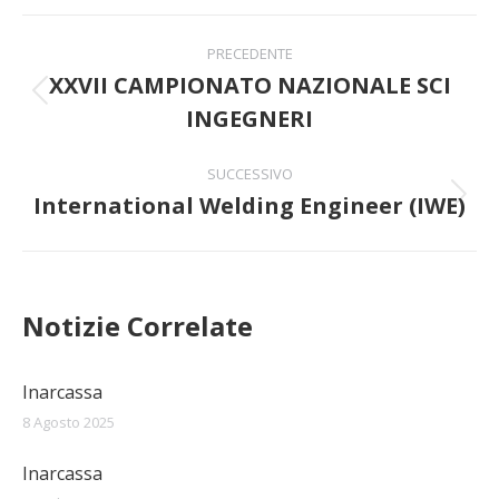
Naviga
PRECEDENTE
tra
XXVII CAMPIONATO NAZIONALE SCI
Post
INGEGNERI
i
precedente:
post
SUCCESSIVO
International Welding Engineer (IWE)
Prossimo
post:
Notizie Correlate
Inarcassa
8 Agosto 2025
Inarcassa