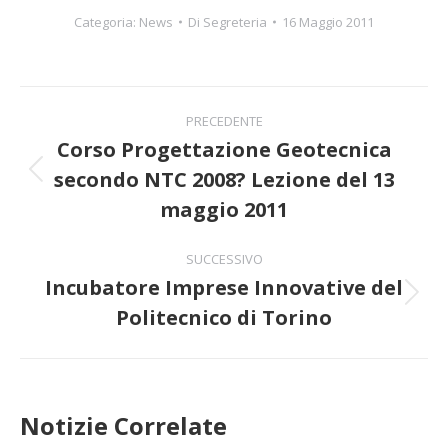
Categoria:
News
Di
Segreteria
16 Maggio 2011
Naviga
PRECEDENTE
tra
Corso Progettazione Geotecnica
secondo NTC 2008? Lezione del 13
Post
i
precedente:
maggio 2011
post
SUCCESSIVO
Incubatore Imprese Innovative del
Prossimo
Politecnico di Torino
post:
Notizie Correlate