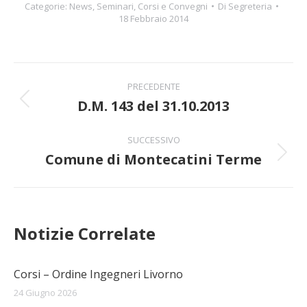
Categorie:
News
,
Seminari, Corsi e Convegni
Di
Segreteria
18 Febbraio 2014
Naviga
PRECEDENTE
tra
D.M. 143 del 31.10.2013
Post
precedente:
i
SUCCESSIVO
Comune di Montecatini Terme
post
Prossimo
post:
Notizie Correlate
Corsi – Ordine Ingegneri Livorno
24 Giugno 2026