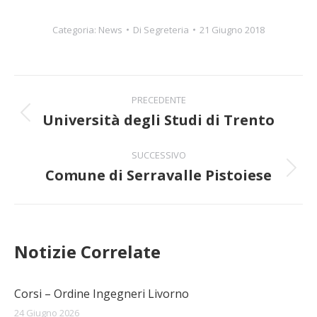
Categoria:
News
Di
Segreteria
21 Giugno 2018
Naviga
PRECEDENTE
tra
Università degli Studi di Trento
Post
precedente:
i
SUCCESSIVO
Comune di Serravalle Pistoiese
post
Prossimo
post:
Notizie Correlate
Corsi – Ordine Ingegneri Livorno
24 Giugno 2026