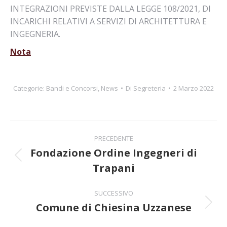
INTEGRAZIONI PREVISTE DALLA LEGGE 108/2021, DI
INCARICHI RELATIVI A SERVIZI DI ARCHITETTURA E
INGEGNERIA.
Nota
Categorie:
Bandi e Concorsi
,
News
Di
Segreteria
2 Marzo 2022
Naviga
PRECEDENTE
tra
Fondazione Ordine Ingegneri di
Post
Trapani
i
precedente:
post
SUCCESSIVO
Comune di Chiesina Uzzanese
Prossimo
post: