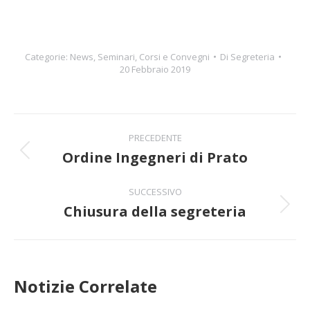
Categorie:
News
,
Seminari, Corsi e Convegni
Di
Segreteria
20 Febbraio 2019
Naviga
PRECEDENTE
tra
Ordine Ingegneri di Prato
Post
precedente:
i
SUCCESSIVO
Chiusura della segreteria
post
Prossimo
post:
Notizie Correlate