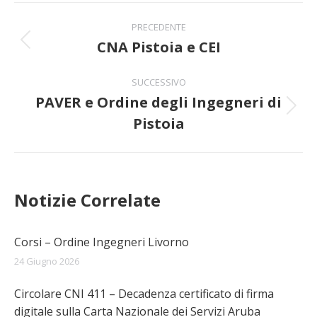
Naviga
PRECEDENTE
tra
CNA Pistoia e CEI
Post
precedente:
i
SUCCESSIVO
PAVER e Ordine degli Ingegneri di
post
Prossimo
Pistoia
post:
Notizie Correlate
Corsi – Ordine Ingegneri Livorno
24 Giugno 2026
Circolare CNI 411 – Decadenza certificato di firma
digitale sulla Carta Nazionale dei Servizi Aruba