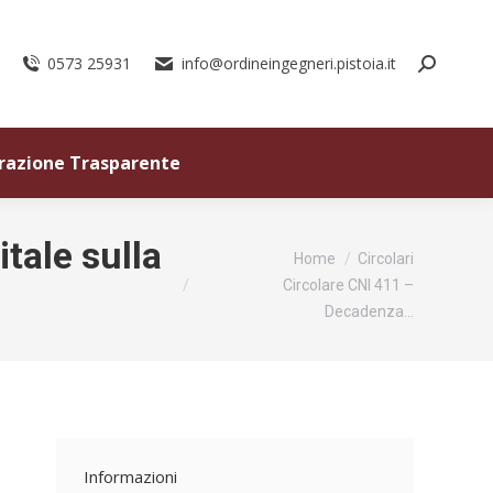
0573 25931
info@ordineingegneri.pistoia.it
razione Trasparente
tale sulla
Tu sei qui:
Home
Circolari
Circolare CNI 411 –
Decadenza…
Informazioni