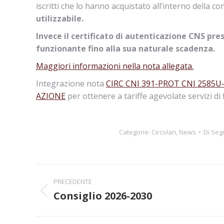
iscritti che lo hanno acquistato all’interno della
utilizzabile.
Invece il certificato di autenticazione CNS pr
funzionante fino alla sua naturale scadenza.
Maggiori informazioni nella nota allegata.
Integrazione nota
CIRC CNI 391-PROT CNI 2585U
AZIONE
per ottenere a tariffe agevolate servizi di f
Categorie:
Circolari
,
News
Di
Segr
Naviga
PRECEDENTE
tra
Consiglio 2026-2030
Post
precedente:
i