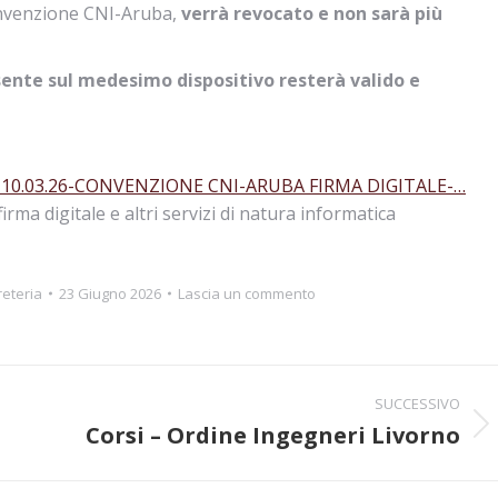
 convenzione CNI-Aruba,
verrà revocato e non sarà più
esente sul medesimo dispositivo resterà valido e
-10.03.26-CONVENZIONE CNI-ARUBA FIRMA DIGITALE-…
irma digitale e altri servizi di natura informatica
eteria
23 Giugno 2026
Lascia un commento
SUCCESSIVO
Corsi – Ordine Ingegneri Livorno
Prossimo
post: