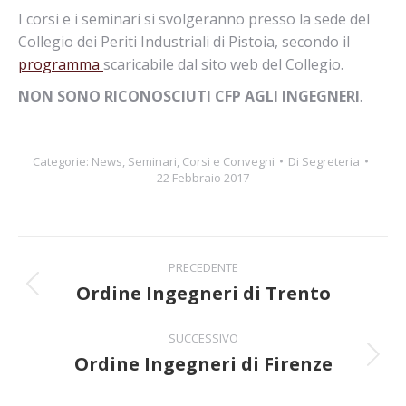
I corsi e i seminari si svolgeranno presso la sede del
Collegio dei Periti Industriali di Pistoia, secondo il
programma
scaricabile dal sito web del Collegio.
NON SONO RICONOSCIUTI CFP AGLI INGEGNERI
.
Categorie:
News
,
Seminari, Corsi e Convegni
Di
Segreteria
22 Febbraio 2017
Naviga
PRECEDENTE
tra
Ordine Ingegneri di Trento
Post
precedente:
i
SUCCESSIVO
Ordine Ingegneri di Firenze
post
Prossimo
post: