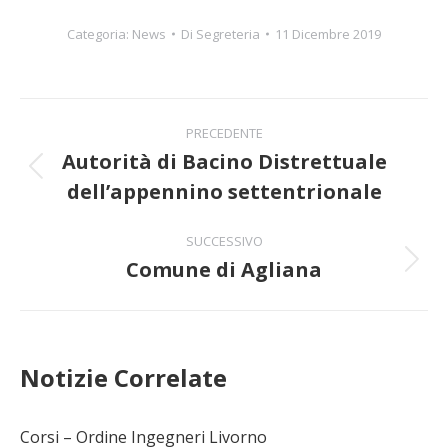
Categoria:
News
Di
Segreteria
11 Dicembre 2019
Naviga
PRECEDENTE
tra
Autorità di Bacino Distrettuale
Post
dell’appennino settentrionale
i
precedente:
post
SUCCESSIVO
Comune di Agliana
Prossimo
post:
Notizie Correlate
Corsi – Ordine Ingegneri Livorno