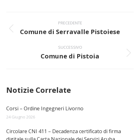
Naviga
PRECEDENTE
tra
Comune di Serravalle Pistoiese
Post
precedente:
i
SUCCESSIVO
Comune di Pistoia
post
Prossimo
post:
Notizie Correlate
Corsi – Ordine Ingegneri Livorno
24 Giugno 2026
Circolare CNI 411 – Decadenza certificato di firma
digitale sulla Carta Nazionale dei Servizi Aruba