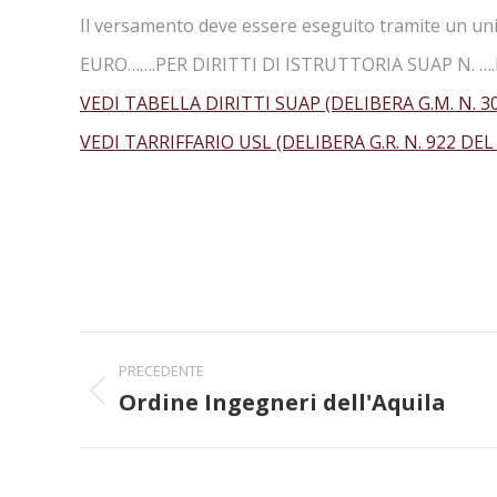
Il versamento deve essere eseguito tramite un un
EURO…….PER DIRITTI DI ISTRUTTORIA SUAP N.
VEDI TABELLA DIRITTI SUAP (DELIBERA G.M. N. 30
VEDI TARRIFFARIO USL (DELIBERA G.R. N. 922 DEL 
Naviga
PRECEDENTE
tra
Ordine Ingegneri dell'Aquila
Post
precedente:
i