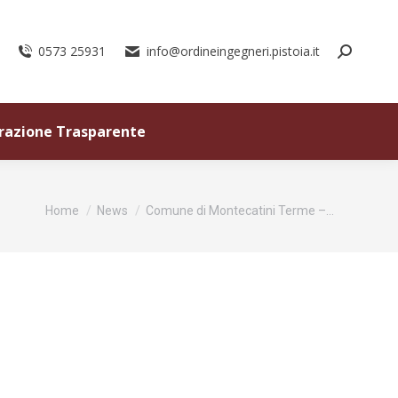
0573 25931
info@ordineingegneri.pistoia.it
razione Trasparente
Tu sei qui:
Home
News
Comune di Montecatini Terme –…