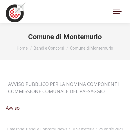
Cerca:
Comune di Montemurlo
Tu sei qui:
Home
Bandi e Concorsi
Comune di Montemurlo
AVVISO PUBBLICO PER LA NOMINA COMPONENTI
COMMISSIONE COMUNALE DEL PAESAGGIO
Avviso
Categorie:
Bandi e Concorsi
,
News
Di
Segreteria
29 Aprile 2021