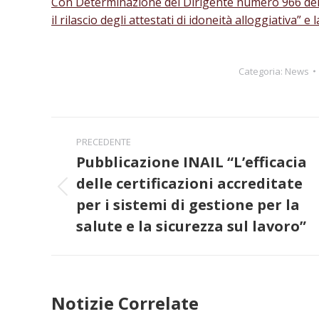
Con Determinazione del Dirigente numero 966 del 
il rilascio degli attestati di idoneità alloggiativa” 
Categoria:
News
Naviga
PRECEDENTE
tra
Pubblicazione INAIL “L’efficacia
delle certificazioni accreditate
i
Post
per i sistemi di gestione per la
precedente:
post
salute e la sicurezza sul lavoro”
Notizie Correlate