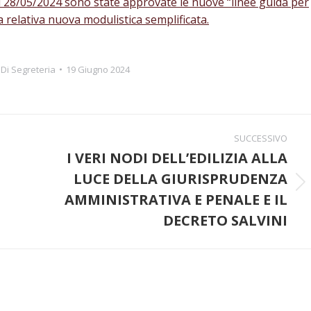
28/05/2024 sono state approvate le nuove “linee guida per
e la relativa nuova modulistica semplificata.
Di
Segreteria
19 Giugno 2024
SUCCESSIVO
I VERI NODI DELL’EDILIZIA ALLA
LUCE DELLA GIURISPRUDENZA
Prossimo
AMMINISTRATIVA E PENALE E IL
post:
DECRETO SALVINI