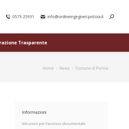
0573 25931
info@ordineingegneri.pistoia.it
razione Trasparente
Tu sei qui:
Home
News
Comune di Pistoia
Informazioni
Istruzioni per l’accesso documentale