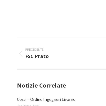
Naviga
PRECEDENTE
tra
FSC Prato
Post
i
precedente:
post
Notizie Correlate
Corsi – Ordine Ingegneri Livorno
24 Giugno 2026