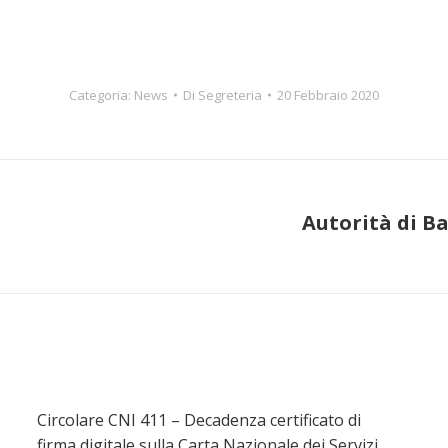
Categoria:
News
Di
Segreteria
20 Febbraio 2020
Autorità di B
Prossimo
post:
Circolare CNI 411 – Decadenza certificato di
firma digitale sulla Carta Nazionale dei Servizi