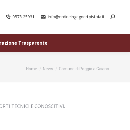
0573 25931
info@ordineingegneri.pistoia.it
razione Trasparente
Tu sei qui:
Home
News
Comune di Poggio a Caiano
ORTI TECNICI E CONOSCITIVI.