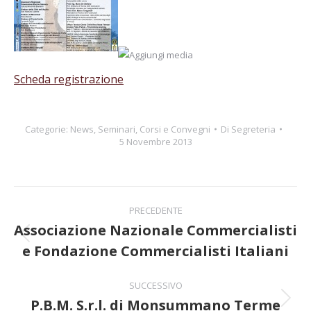
Scheda registrazione
Categorie:
News
,
Seminari, Corsi e Convegni
Di
Segreteria
5 Novembre 2013
Naviga
PRECEDENTE
tra
Associazione Nazionale Commercialisti
Post
e Fondazione Commercialisti Italiani
i
precedente:
post
SUCCESSIVO
P.B.M. S.r.l. di Monsummano Terme
Prossimo