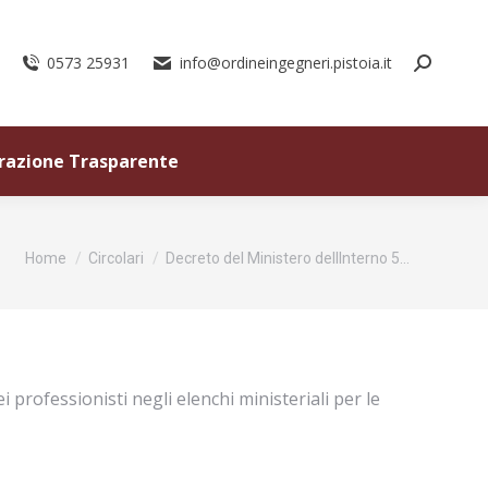
0573 25931
info@ordineingegneri.pistoia.it
razione Trasparente
Tu sei qui:
Home
Circolari
Decreto del Ministero dellInterno 5…
i professionisti negli elenchi ministeriali per le