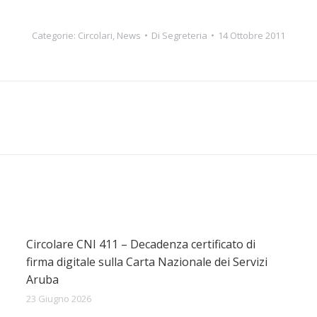
Categorie:
Circolari
,
News
Di
Segreteria
14 Ottobre 2011
Prossimo
post:
Circolare CNI 411 – Decadenza certificato di
firma digitale sulla Carta Nazionale dei Servizi
Aruba
23 Giugno 2026