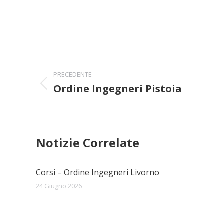
Naviga
PRECEDENTE
tra
Ordine Ingegneri Pistoia
Post
precedente:
i
post
Notizie Correlate
Corsi – Ordine Ingegneri Livorno
24 Giugno 2026