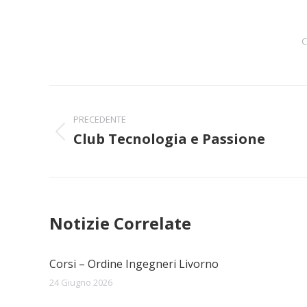
C
Naviga
PRECEDENTE
tra
Club Tecnologia e Passione
Post
i
precedente:
post
Notizie Correlate
Corsi – Ordine Ingegneri Livorno
24 Giugno 2026