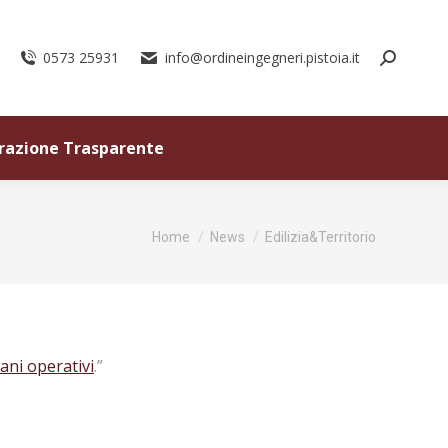
0573 25931
info@ordineingegneri.pistoia.it
razione Trasparente
Tu sei qui:
Home
News
Edilizia&Territorio
iani operativi
.”