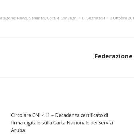
ategorie:
News
,
Seminari, Corsi e Convegni
Di
Segreteria
2 Ottobre 20
Federazione 
Prossimo
post:
Circolare CNI 411 – Decadenza certificato di
firma digitale sulla Carta Nazionale dei Servizi
Aruba