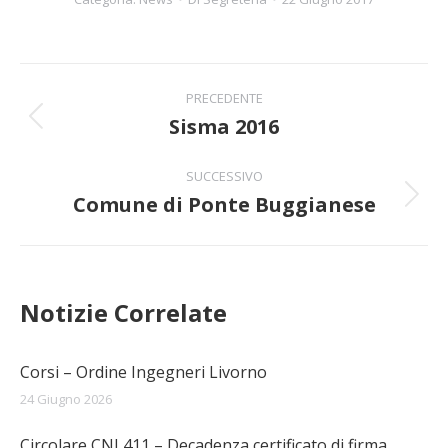
Naviga
PRECEDENTE
tra
Sisma 2016
Post
precedente:
i
SUCCESSIVO
Comune di Ponte Buggianese
post
Prossimo
post:
Notizie Correlate
Corsi – Ordine Ingegneri Livorno
24 Giugno 2026
Circolare CNI 411 – Decadenza certificato di firma