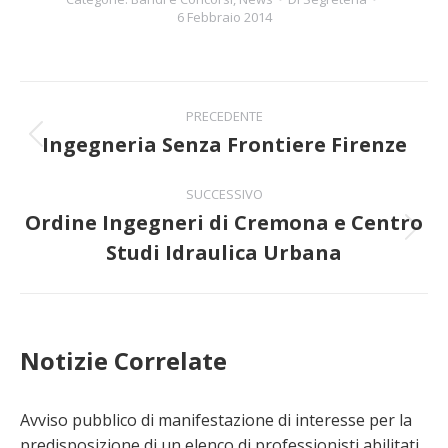
6 Febbraio 2014
Naviga
PRECEDENTE
tra
Ingegneria Senza Frontiere Firenze
Post
precedente:
i
SUCCESSIVO
Ordine Ingegneri di Cremona e Centro
post
Prossimo
Studi Idraulica Urbana
post:
Notizie Correlate
Avviso pubblico di manifestazione di interesse per la
predisposizione di un elenco di professionisti abilitati