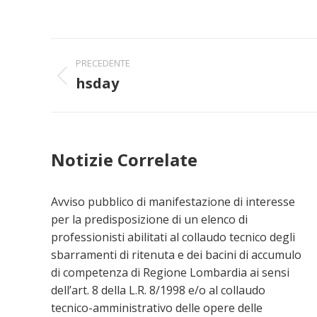
Naviga
PRECEDENTE
tra
hsday
Post
precedente:
i
post
Notizie Correlate
Avviso pubblico di manifestazione di interesse
per la predisposizione di un elenco di
professionisti abilitati al collaudo tecnico degli
sbarramenti di ritenuta e dei bacini di accumulo
di competenza di Regione Lombardia ai sensi
dell’art. 8 della L.R. 8/1998 e/o al collaudo
tecnico-amministrativo delle opere delle