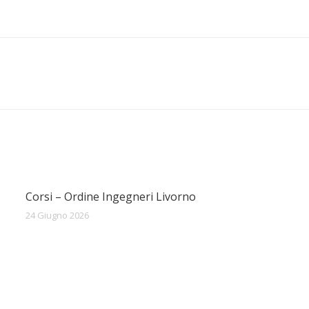
Prossimo
post:
Corsi – Ordine Ingegneri Livorno
24 Giugno 2026