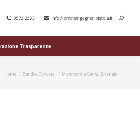
0573 25931
info@ordineingegneri.pistoia.it
razione Trasparente
Tu sei qui:
Home
Bandi e Concorsi
Misericordia Campi Bisenzio