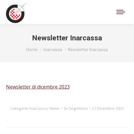
Cerca:
Newsletter Inarcassa
Tu sei qui:
Home
Inarcassa
Newsletter Inarcassa
Newsletter di dicembre 2023
Categorie:
Inarcassa
,
News
Di
Segreteria
27 Dicembre 2023
Naviga