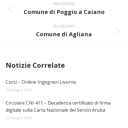
PRECEDENTE
tra
Comune di Poggio a Caiano
Post
precedente:
i
SUCCESSIVO
Comune di Agliana
post
Prossimo
post:
Notizie Correlate
Corsi – Ordine Ingegneri Livorno
24 Giugno 2026
Circolare CNI 411 – Decadenza certificato di firma
digitale sulla Carta Nazionale dei Servizi Aruba
23 Giugno 2026