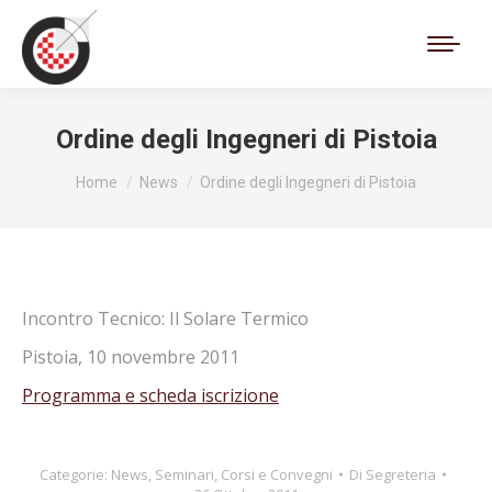
Cerca:
Ordine degli Ingegneri di Pistoia
Tu sei qui:
Home
News
Ordine degli Ingegneri di Pistoia
Incontro Tecnico: Il Solare Termico
Pistoia, 10 novembre 2011
Programma e scheda iscrizione
Categorie:
News
,
Seminari, Corsi e Convegni
Di
Segreteria