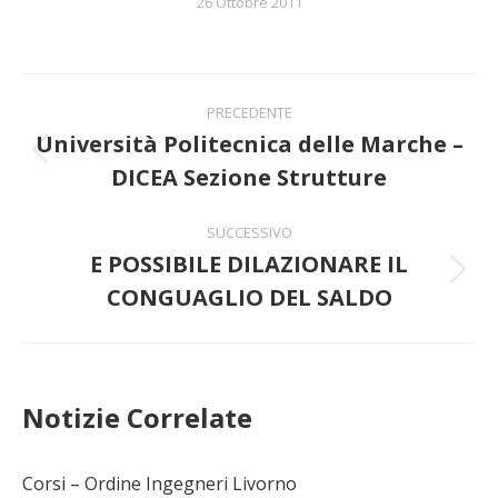
26 Ottobre 2011
Naviga
PRECEDENTE
tra
Università Politecnica delle Marche –
Post
DICEA Sezione Strutture
i
precedente:
post
SUCCESSIVO
E POSSIBILE DILAZIONARE IL
Prossimo
CONGUAGLIO DEL SALDO
post:
Notizie Correlate
Corsi – Ordine Ingegneri Livorno