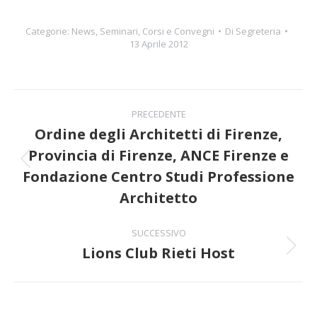
Categorie:
News
,
Seminari, Corsi e Convegni
Di
Segreteria
13 Aprile 2012
Naviga
PRECEDENTE
tra
Ordine degli Architetti di Firenze,
Provincia di Firenze, ANCE Firenze e
i
Post
Fondazione Centro Studi Professione
precedente:
post
Architetto
SUCCESSIVO
Lions Club Rieti Host
Prossimo
post: