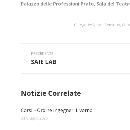
Palazzo delle Professioni Prato, Sala del Teatro
Categorie:
News
,
Seminari, Cors
Naviga
PRECEDENTE
tra
SAIE LAB
Post
precedente:
i
post
Notizie Correlate
Corsi – Ordine Ingegneri Livorno
24 Giugno 2026