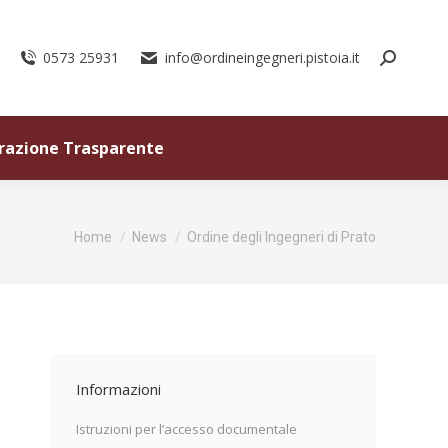
0573 25931
info@ordineingegneri.pistoia.it
razione Trasparente
Tu sei qui:
Home
News
Ordine degli Ingegneri di Prato
Informazioni
Istruzioni per l’accesso documentale