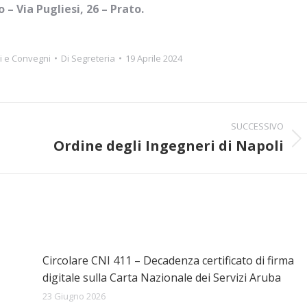
 – Via Pugliesi, 26 – Prato.
i e Convegni
Di
Segreteria
19 Aprile 2024
SUCCESSIVO
Ordine degli Ingegneri di Napoli
Prossimo
post:
Circolare CNI 411 – Decadenza certificato di firma
digitale sulla Carta Nazionale dei Servizi Aruba
23 Giugno 2026