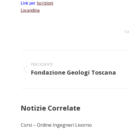
Link per
Iscrizioni
Locandina
Ca
Naviga
PRECEDENTE
tra
Fondazione Geologi Toscana
Post
i
precedente:
post
Notizie Correlate
Corsi – Ordine Ingegneri Livorno