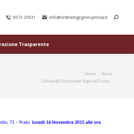
0573 25931
info@ordineingegneri.pistoia.it
razione Trasparente
Tu sei qui:
Home
News
Comando Provinciale Vigili del Fuoco…
mito, 71 – Prato
lunedì 16 Novembre 2015 alle ore