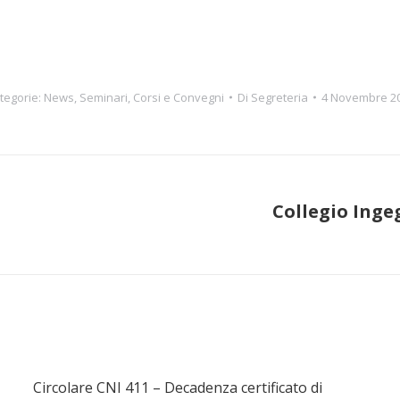
tegorie:
News
,
Seminari, Corsi e Convegni
Di
Segreteria
4 Novembre 2
Collegio Inge
Prossimo
post:
Circolare CNI 411 – Decadenza certificato di