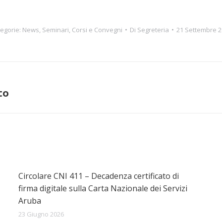
egorie:
News
,
Seminari, Corsi e Convegni
Di
Segreteria
21 Settembre 
to
Prossimo
post:
Circolare CNI 411 – Decadenza certificato di
firma digitale sulla Carta Nazionale dei Servizi
Aruba
23 Giugno 2026