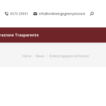
0573 25931
info@ordineingegneri.pistoia.it
razione Trasparente
Tu sei qui:
Home
News
Ordine Ingegneri di Firenze