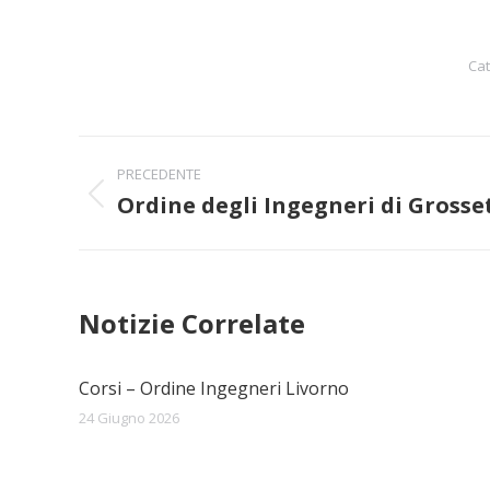
Cat
Naviga
PRECEDENTE
tra
Ordine degli Ingegneri di Grosse
Post
precedente:
i
post
Notizie Correlate
Corsi – Ordine Ingegneri Livorno
24 Giugno 2026