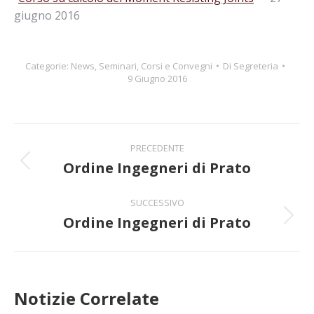
giugno 2016
Categorie:
News
,
Seminari, Corsi e Convegni
Di
Segreteria
9 Giugno 2016
Naviga
PRECEDENTE
tra
Ordine Ingegneri di Prato
Post
precedente:
i
SUCCESSIVO
Ordine Ingegneri di Prato
post
Prossimo
post:
Notizie Correlate