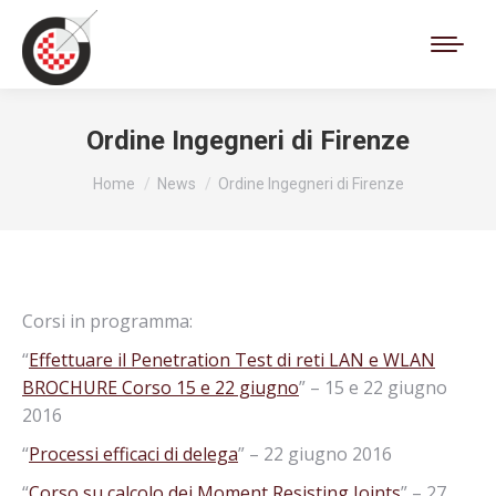
Cerca:
Ordine Ingegneri di Firenze
Tu sei qui:
Home
News
Ordine Ingegneri di Firenze
Corsi in programma:
“
Effettuare il Penetration Test di reti LAN e WLAN
BROCHURE Corso 15 e 22 giugno
” – 15 e 22 giugno
2016
“
Processi efficaci di delega
” – 22 giugno 2016
“
Corso su calcolo dei Moment Resisting Joints
” – 27