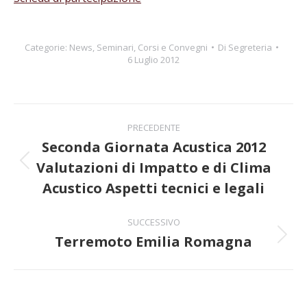
Categorie:
News
,
Seminari, Corsi e Convegni
Di
Segreteria
6 Luglio 2012
Naviga
PRECEDENTE
tra
Seconda Giornata Acustica 2012
Valutazioni di Impatto e di Clima
Post
i
precedente:
Acustico Aspetti tecnici e legali
post
SUCCESSIVO
Terremoto Emilia Romagna
Prossimo
post: