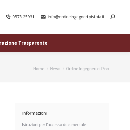
0573 25931
info@ordineingegneri.pistoia.it
razione Trasparente
Tu sei qui:
Home
News
Ordine Ingegneri di Pisa
Informazioni
Istruzioni per l’accesso documentale