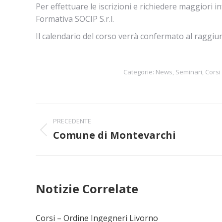
Per effettuare le iscrizioni e richiedere maggiori
Formativa SOCIP S.r.l.
Il calendario del corso verrà confermato al raggiu
Categorie:
News
,
Seminari, Corsi
Naviga
PRECEDENTE
tra
Comune di Montevarchi
Post
precedente:
i
post
Notizie Correlate
Corsi – Ordine Ingegneri Livorno