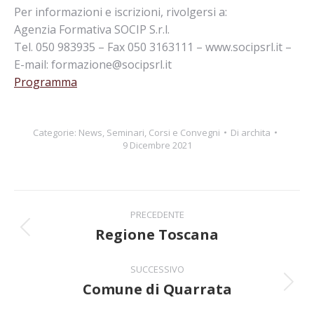
Per informazioni e iscrizioni, rivolgersi a:
Agenzia Formativa SOCIP S.r.l.
Tel. 050 983935 – Fax 050 3163111 – www.socipsrl.it –
E-mail: formazione@socipsrl.it
Programma
Categorie:
News
,
Seminari, Corsi e Convegni
Di
archita
9 Dicembre 2021
Naviga
PRECEDENTE
tra
Regione Toscana
Post
precedente:
i
SUCCESSIVO
Comune di Quarrata
post
Prossimo
post: