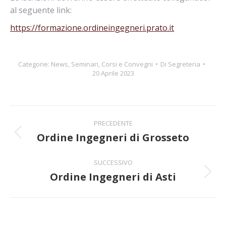
al seguente link:
https://formazione.ordineingegneri.prato.it
Categorie:
News
,
Seminari, Corsi e Convegni
Di
Segreteria
20 Aprile 2023
Naviga
PRECEDENTE
tra
Ordine Ingegneri di Grosseto
Post
precedente:
i
SUCCESSIVO
Ordine Ingegneri di Asti
post
Prossimo
post: