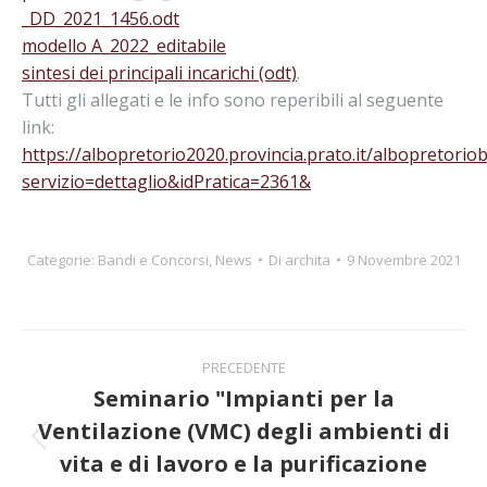
_DD_2021_1456.odt
modello A_2022_editabile
sintesi dei principali incarichi (odt)
.
Tutti gli allegati e le info sono reperibili al seguente
link:
https://albopretorio2020.provincia.prato.it/albopretorio
servizio=dettaglio&idPratica=2361&
Categorie:
Bandi e Concorsi
,
News
Di
archita
9 Novembre 2021
Naviga
PRECEDENTE
tra
Seminario "Impianti per la
Ventilazione (VMC) degli ambienti di
i
Post
vita e di lavoro e la purificazione
precedente: