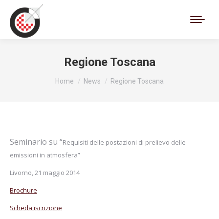
Cerca:
Regione Toscana
Tu sei qui:
Home
News
Regione Toscana
Seminario su “
Requisiti delle postazioni di
prelievo delle
emissioni in
atmosfera”
Livorno, 21 maggio 2014
Brochure
Scheda iscrizione