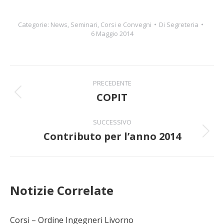
Categorie:
News
,
Seminari, Corsi e Convegni
Di
Segreteria
6 Maggio 2014
Naviga
PRECEDENTE
tra
COPIT
Post
precedente:
i
SUCCESSIVO
Contributo per l’anno 2014
post
Prossimo
post:
Notizie Correlate
Corsi – Ordine Ingegneri Livorno