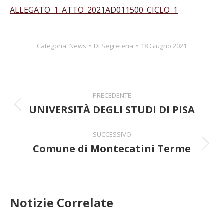
ALLEGATO_1_ATTO_2021AD011500_CICLO_1
Categoria:
News
Di
Segreteria
18 Giugno 2021
Naviga
PRECEDENTE
tra
UNIVERSITÀ DEGLI STUDI DI PISA
Post
precedente:
i
SUCCESSIVO
Comune di Montecatini Terme
post
Prossimo
post:
Notizie Correlate