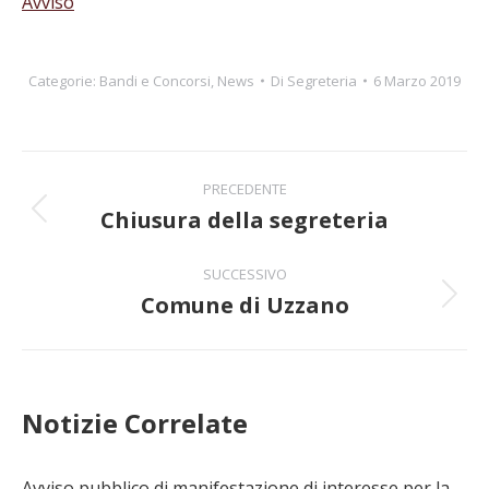
Avviso
Categorie:
Bandi e Concorsi
,
News
Di
Segreteria
6 Marzo 2019
Naviga
PRECEDENTE
tra
Chiusura della segreteria
Post
precedente:
i
SUCCESSIVO
Comune di Uzzano
post
Prossimo
post:
Notizie Correlate
Avviso pubblico di manifestazione di interesse per la