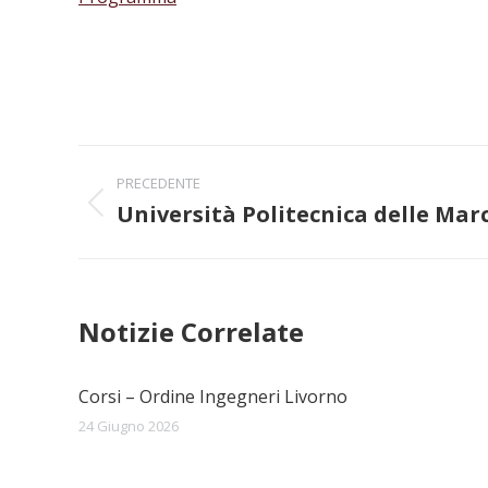
Naviga
PRECEDENTE
tra
Università Politecnica delle March
Post
precedente:
i
post
Notizie Correlate
Corsi – Ordine Ingegneri Livorno
24 Giugno 2026