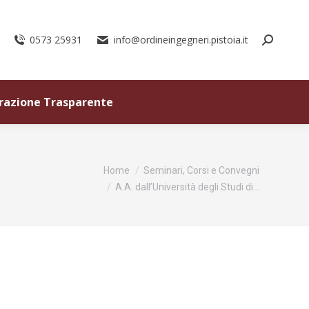
0573 25931
info@ordineingegneri.pistoia.it
razione Trasparente
Tu sei qui:
Home
Seminari, Corsi e Convegni
A.A. dall’Università degli Studi di…