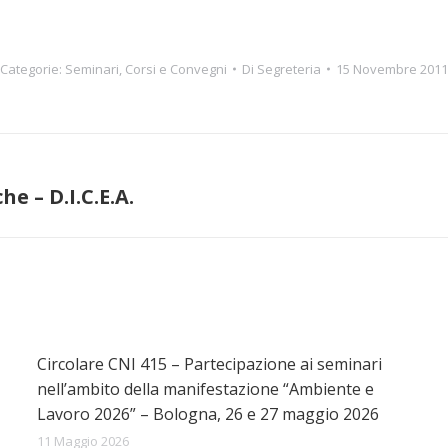
Categorie:
Seminari, Corsi e Convegni
Di
Segreteria
15 Novembre 2011
e – D.I.C.E.A.
Prossimo
post:
Circolare CNI 415 – Partecipazione ai seminari
nell’ambito della manifestazione “Ambiente e
Lavoro 2026” – Bologna, 26 e 27 maggio 2026
11 Maggio 2026