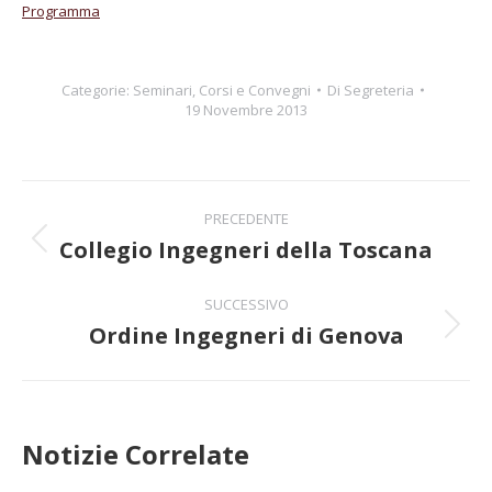
Programma
Categorie:
Seminari, Corsi e Convegni
Di
Segreteria
19 Novembre 2013
Naviga
PRECEDENTE
tra
Collegio Ingegneri della Toscana
Post
precedente:
i
SUCCESSIVO
Ordine Ingegneri di Genova
post
Prossimo
post:
Notizie Correlate